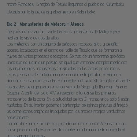
monte Parnaso y la región de Tesalia llegamos al pueblo de Kalambaka.
Llegada por la tarde, cena y alojamiento en Kalambaka.
Día 2 : Monasterios de Meteora - Atenas
Después del desayuno, salida hacia los monasterios de Meteora para
realizar la visita de dos de ellos.
Los meteoros son un conjunto de peñascos rocosos, altos y de difícil
acceso, localizados en el centro del valle de Tesalia que se formaron a
través de varios procesos geológicos. Se trata de un fenómeno geológico
único que da lugar a un paisaje sin igual que armoniza completamente con
los innumerables monasterios construidos en las cimas de las rocas.
Estos peñascos de configuración verdaderamente peculiar, atrajeron la
atención de los monjes ascetas a mediados del siglo XI. Un siglo más tarde
los ascetas se organizaron en el convento de Stagoi y lo llamaron Panayia
Daupani. A partir del siglo XIV empezaron a fundarse los primeros
monasterios de la zona. En la actualidad de los 21 monasterios sólo 6 están
habitados. En su interior podemos contemplar bellísimas pinturas al fresco,
así como iconos originales trabajados por los propios monjes verdaderas
obras de arte.
Tiempo libre para el almuerzo y a continuación regreso a Atenas con una
breve parada en el paso de las Termópilas en el monumento dedicado al
rey Espartano Leonidas.