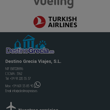
Destino Grecia Viajes, S.L.
NIF: B87226916
C.I.C.MA.: 3162
Tel. +34 91 220 35 37
Mov. +34 601 33 83 40
Email:
info@destinogrecia.es