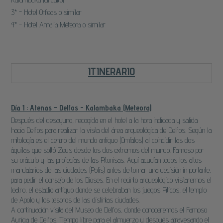
3* - Hotel Orfeas o similar
4* - Hotel Amalia Meteora o similar
ITINERARIO
Día 1 : Atenas - Delfos - Kalambaka (Meteora)
Después del desayuno, recogida en el hotel a la hora indicada y salida
hacia Delfos para realizar la visita del área arqueológica de Delfos. Según la
mitología es el centro del mundo antiguo (Omfalos) al coincidir las dos
águilas que soltó Zeus desde los dos extremos del mundo. Famoso por
su oráculo y las profecías de las Pitonisas. Aquí acudían todos los altos
mandatarios de las ciudades (Polis) antes de tomar una decisión importante,
para pedir el consejo de los Dioses. En el recinto arqueológico visitaremos el
teatro, el estadio antiguo donde se celebraban los juegos Píticos, el templo
de Apolo y los tesoros de las distintas ciudades.
A continuación visita del Museo de Delfos, donde conoceremos el Famoso
Auriga de Delfos. Tiempo libre para el almuerzo y después atravesando el