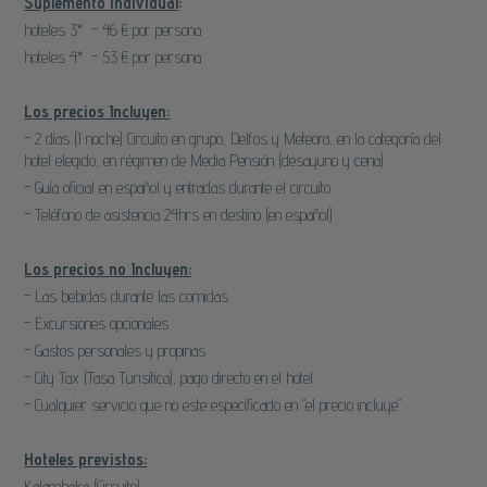
Suplemento individual
:
hoteles 3* - 46 € por persona
hoteles 4* - 53 € por persona
Los precios Incluyen:
- 2 días (1 noche) Circuito en grupo, Delfos y Meteora, en la categoría del
hotel elegido, en régimen de Media Pensión (desayuno y cena)
- Guía oficial en español y entradas durante el circuito
- Teléfono de asistencia 24hrs en destino (en español)
Los precios no Incluyen:
- Las bebidas durante las comidas
- Excursiones opcionales
- Gastos personales y propinas
- City Tax (Tasa Turisitica), pago directo en el hotel
- Cualquier servicio que no este especificado en "el precio incluye"
Hoteles previstos:
Kalambaka (Circuito)