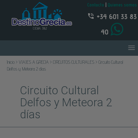
Contacto
|
Quienes somos
+34 601 33 83
C.I.C.MA. 3162
40
Inicio > VIAJES A GRECIA > CIRCUITOS CULTURALES > Circuito Cultural
Delfos y Meteora 2 días
Circuito Cultural
Delfos y Meteora 2
días