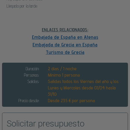
Llegada por la tarde.
ENLACES RELACIONADOS:
Embajada de España en Atenas
Embajada de Grecia en España
Turismo de Grecia
Duración:
2 días / 1 noche
Personas:
Mínimo 1 persona
Salidas:
Salidas todos los Viernes del año y los
Lunes y Miercoles desde 01/04 hasta
31/10
Precio desde:
Desde 235 € por persona
Solicitar presupuesto