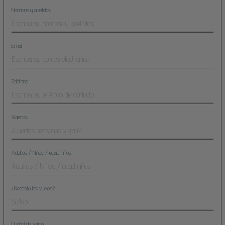
Nombre y apellidos
Email
Teléfono
Viajeros
Adultos / Niños / edad niños
¿Necesita los vuelos?
Ciudad de salida