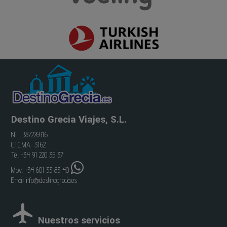
Destino Grecia Viajes, S.L.
NIF: B87226916
C.I.C.MA.: 3162
Tel. +34 91 220 35 37
Mov. +34 601 33 83 40
Email:
info@destinogrecia.es
Nuestros servicios