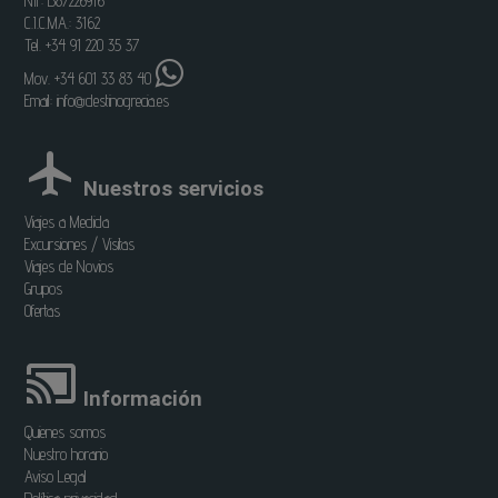
NIF: B87226916
C.I.C.MA.: 3162
Tel. +34 91 220 35 37
Mov. +34 601 33 83 40
Email:
info@destinogrecia.es
Nuestros servicios
Viajes a Medida
Excursiones / Visitas
Viajes de Novios
Grupos
Ofertas
Información
Quienes somos
Nuestro horario
Aviso Legal