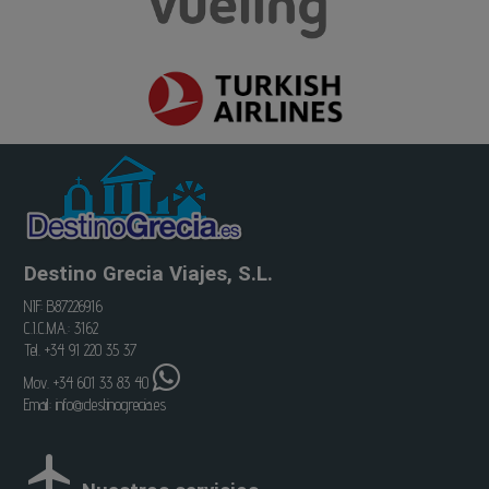
Destino Grecia Viajes, S.L.
NIF: B87226916
C.I.C.MA.: 3162
Tel. +34 91 220 35 37
Mov. +34 601 33 83 40
Email:
info@destinogrecia.es