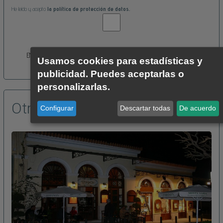
He leído y acepto
la política de protección de datos.
ENVIAR CONSULTA
Usamos cookies para estadísticas y
publicidad. Puedes aceptarlas o
personalizarlas.
Otros viajes similares
Configurar
Descartar todas
De acuerdo