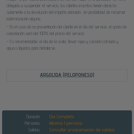
obligado a suspender el servicio, los clientes inscritos tienen derecho
solamente a la devolución del importe abonado, sin posibilidad de reclamar
indemnización alguna.
- En el caso de no presentación del cliente en el día del servicio, el gasto de
cancelación será del 100% del precio del servicio.
- Es recomendable, el día de la visita, llevar ropa y calzado cómodo y
agua o líquidos para hidratarse.
ARGOLIDA (PELOPONESO)
Duración:
Día Completo
Personas:
Mínimo 1 persona
Salidas:
Consultar programación de salidas