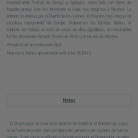
mundialmente Festival de Atenas y Epidauro, sobre todo con obras de
tragedia griega. Una vez terminada la visita, nos dirigimos a Micenas. La
entrada se efectúa por la Puerta de los Leones, la muestra mas antigua de
escultura monumental de Europa. Visitaremos las tumbas Reales, el
conjunto del Palacio, el resto de casas de altos dignatarios, la monumental
tumba abovedada llamada Tesoro de Atreo y el Museo de Micenas.
Almuerzo en un restaurante local.
Regreso a Atenas aproximadamente a las 18.30hrs.
Notas
- El Organizador se reserva el derecho de modificar el itinerario de visitas,
si así fuera necesario, para la mejora del servicio o por razones de fuerza
mayor. Si por causa justificada o de fuerza mayor el Organizador se viera