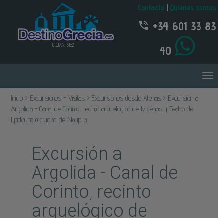
Contacto
|
Quienes somos
+34 601 33 83
C.I.C.MA. 3162
40
Inicio > Excursiones - Visitas > Excursiones desde Atenas > Excursión a
Argolida - Canal de Corinto, recinto arquelógico de Micenas y Teatro de
Epidauro o ciudad de Nauplia
Excursión a
Argolida - Canal de
Corinto, recinto
arquelógico de