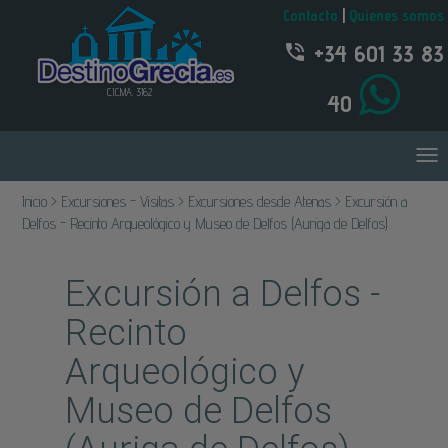
Contacto
|
Quienes somos
+34 601 33 83
C.I.C.MA. 3162
40
Inicio > Excursiones - Visitas > Excursiones desde Atenas > Excursión a
Delfos - Recinto Arqueológico y Museo de Delfos (Auriga de Delfos)
Excursión a Delfos -
Recinto
Arqueológico y
Museo de Delfos