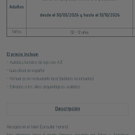
Adultos
desde el 30/03/2026 y hasta el 31/10/2026
Niños
02 - 12 años
El precio incluye:
- Autobús turístico de lujo con A/C
- Guía oficial en español
- Almuerzo en restuarante local (bebidas no incluidas)
- Entradas a los sitios arqueológicos visitados
Descripción
Recogida en el hotel (Consultar horario).
Nos dirigimos hacia el monte Parnaso, pasando por Tebas y Arachova