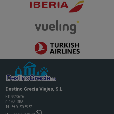
Destino Grecia Viajes, S.L.
NIF: B87226916
C.I.C.MA.: 3162
Tel. +34 91 220 35 37