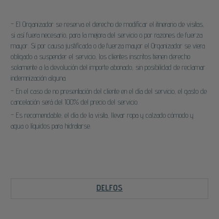
- El Organizador se reserva el derecho de modificar el itinerario de visitas,
si así fuera necesario, para la mejora del servicio o por razones de fuerza
mayor. Si por causa justificada o de fuerza mayor el Organizador se viera
obligado a suspender el servicio, los clientes inscritos tienen derecho
solamente a la devolución del importe abonado, sin posibilidad de reclamar
indemnización alguna.
- En el caso de no presentación del cliente en el día del servicio, el gasto de
cancelación será del 100% del precio del servicio.
- Es recomendable, el día de la visita, llevar ropa y calzado cómodo y
agua o líquidos para hidratarse.
DELFOS