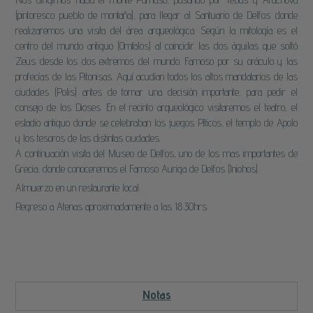
(pintoresco pueblo de montaña), para llegar al Santuario de Delfos donde
realizaremos una visita del área arqueológica. Según la mitología es el
centro del mundo antiguo (Omfalos) al coincidir las dos águilas que soltó
Zeus desde los dos extremos del mundo. Famoso por su oráculo y las
profecías de las Pitonisas. Aquí acudían todos los altos mandatarios de las
ciudades (Polis) antes de tomar una decisión importante, para pedir el
consejo de los Dioses. En el recinto arqueológico visitaremos el teatro, el
estadio antiguo donde se celebraban los juegos Píticos, el templo de Apolo
y los tesoros de las distintas ciudades.
A continuación visita del Museo de Delfos, uno de los mas importantes de
Grecia, donde conoceremos el Famoso Auriga de Delfos (Iniohos).
Almuerzo en un restaurante local.
Regreso a Atenas aproximadamente a las 18.30hrs.
Notas