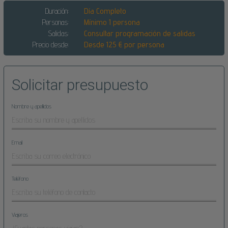
Duración:
Día Completo
Personas:
Mínimo 1 persona
Salidas:
Consultar programación de salidas
Precio desde:
Desde 125 € por persona
Solicitar presupuesto
Nombre y apellidos
Email
Teléfono
Viajeros