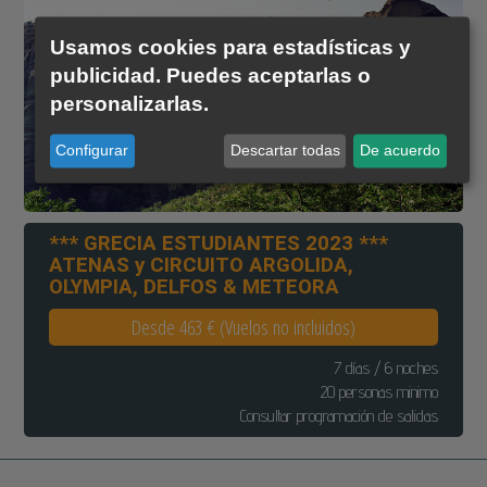
Usamos cookies para estadísticas y
publicidad. Puedes aceptarlas o
personalizarlas.
Configurar
Descartar todas
De acuerdo
*** GRECIA ESTUDIANTES 2023 ***
ATENAS y CIRCUITO ARGOLIDA,
OLYMPIA, DELFOS & METEORA
Desde 463 € (Vuelos no incluidos)
7 días / 6 noches
20 personas minimo
Consultar programación de salidas