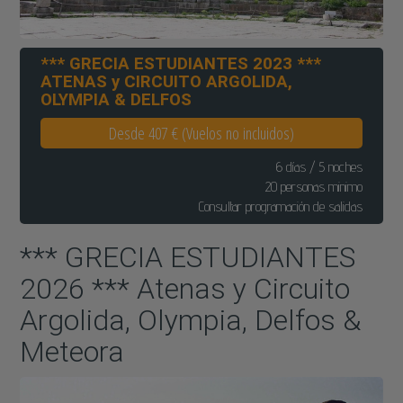
*** GRECIA ESTUDIANTES 2023 ***
ATENAS y CIRCUITO ARGOLIDA,
OLYMPIA & DELFOS
Desde 407 € (Vuelos no incluidos)
6 días / 5 noches
20 personas minimo
Consultar programación de salidas
*** GRECIA ESTUDIANTES
2026 *** Atenas y Circuito
Argolida, Olympia, Delfos &
Meteora