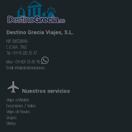
Destino Grecia Viajes, S.L.
NIF: B87226916
C.I.C.MA.: 3162
Tel. +34 91 220 35 37
Mov. +34 601 33 83 40
Email:
info@destinogrecia.es
Nuestros servicios
Viajes a Medida
Excursiones / Visitas
Viajes de Novios
Grupos
Ofertas